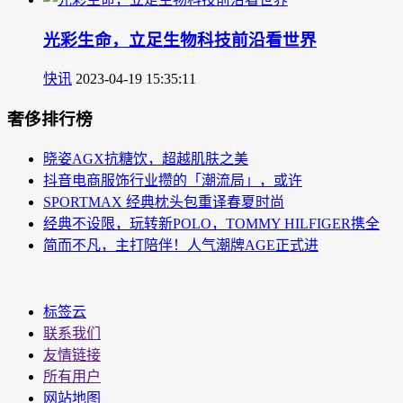
光彩生命，立足生物科技前沿看世界
快讯
2023-04-19 15:35:11
奢侈排行榜
晓姿AGX抗糖饮，超越肌肤之美
抖音电商服饰行业攒的「潮流局」，或许
SPORTMAX 经典枕头包重译春夏时尚
经典不设限，玩转新POLO，TOMMY HILFIGER携全
简而不凡，主打陪伴！人气潮牌AGE正式进
标签云
联系我们
友情链接
所有用户
网站地图