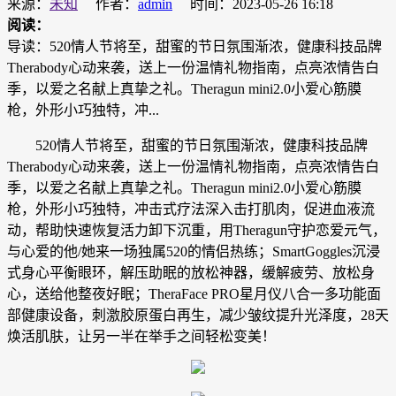
来源：
未知
作者：
admin
时间：2023-05-26 16:18
阅读：
导读：520情人节将至，甜蜜的节日氛围渐浓，健康科技品牌
Therabody心动来袭，送上一份温情礼物指南，点亮浓情告白
季，以爱之名献上真挚之礼。Theragun mini2.0小爱心筋膜
枪，外形小巧独特，冲...
520情人节将至，甜蜜的节日氛围渐浓，健康科技品牌
Therabody心动来袭，送上一份温情礼物指南，点亮浓情告白
季，以爱之名献上真挚之礼。Theragun mini2.0小爱心筋膜
枪，外形小巧独特，冲击式疗法深入击打肌肉，促进血液流
动，帮助快速恢复活力卸下沉重，用Theragun守护恋爱元气，
与心爱的他/她来一场独属520的情侣热练；SmartGoggles沉浸
式身心平衡眼环，解压助眠的放松神器，缓解疲劳、放松身
心，送给他整夜好眠；TheraFace PRO星月仪八合一多功能面
部健康设备，刺激胶原蛋白再生，减少皱纹提升光泽度，28天
焕活肌肤，让另一半在举手之间轻松变美！