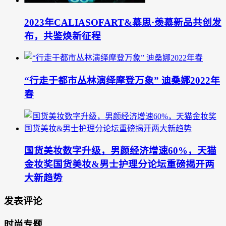
2023年CALIASOFART&慕思·羡慕新品共创发
布，共鉴焕新征程
“行走于都市丛林演绎摩登万象” 迪桑娜2022年
春
国货美妆数字升级，男颜经济增速60%，天猫
金妆奖国货美妆&男士护理分论坛重磅揭开两
大新趋势
发表评论
时尚专题