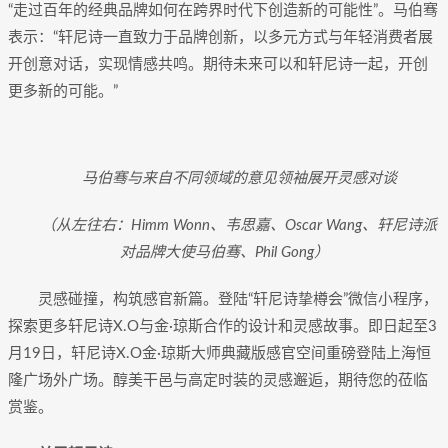
“走过百年的经典品牌如何在跨界时代下创造新的可能性”。马伯骞
表示：“轩尼诗一直致力于品牌创新，以多元方式与年轻消费者展
开创意对话，实现情感共鸣。期待未来可以和轩尼诗一起，开创
更多新的可能。”
马伯骞与来自不同领域的意见领袖展开灵感对谈
（从左往右：Himm Wonn、韦思嘉、Oscar Wang、轩尼诗派
对品牌大使马伯骞、Phil Gong）
灵感碰撞，构筑感官新篇。登陆“轩尼诗挚樽会”微信小程序，
探索更多轩尼诗X.O与金·琼斯合作的设计和灵感故事。即日起至3
月19日，轩尼诗X.O金·琼斯大师典藏版感官空间重磅登陆上海恒
隆广场外广场。醇美干邑与高定时装的灵感邂逅，期待您的莅临
赏鉴。