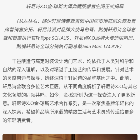
轩尼诗X.O金·琼斯大师典藏版感官空间正式揭幕
（从左往右：酩悦轩尼诗帝亚吉欧中国区市场部副总裁及首
席营销官安拓、轩尼诗派对品牌大使马伯骞、酩悦轩尼诗全球总
裁和首席执行官Philippe SCHAUS、轩尼诗X.O品牌大使迪丽热巴、
酩悦轩尼诗全球分销执行副总裁Jean Marc LACAVE）
干邑酿造与高定时装设计两门艺术，均依托于人类对科学和
自然的深入理解，以及对精湛手工技艺的传承和发展。针对艺术
的灵感启迪与探寻，始终深植于轩尼诗的品牌基因之中。此前，
轩尼诗曾联合多位艺术巨匠，从不同角度解析了轩尼诗X.O与其它
文化领域的同频共鸣。如今，金·琼斯则为这一探索注入了更多新
意。轩尼诗X.O金·琼斯艺术合作系列，是一次聚焦品牌年轻化的
深入探索，希望将品牌所承载的精致生活与艺术灵感传递给更多
的年轻消费者。