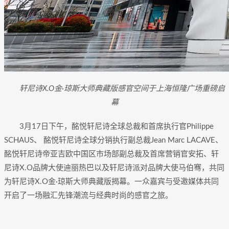
轩尼诗X.O金·琼斯大师典藏版感官空间于上海恒隆广场重磅启
幕
3月17日下午，酩悦轩尼诗全球总裁和首席执行官Philippe
SCHAUS、 酩悦轩尼诗全球分销执行副总裁Jean Marc LACAVE、
酩悦轩尼诗帝亚吉欧中国区市场部副总裁及首席营销官安拓、轩
尼诗X.O品牌大使迪丽热巴以及轩尼诗派对品牌大使马伯骞，共同
为轩尼诗X.O金·琼斯大师典藏版揭幕。一众嘉宾与受邀媒体共同
开启了一场融汇先锋潮流与经典时尚的感官之旅。