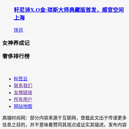
轩尼诗X.O金·琼斯大师典藏版首发，感官空间
上海
快讯
女神养成记
奢侈排行榜
标签云
联系我们
友情链接
所有用户
网站地图
高端时尚网：部分内容来源于互联网，登载此文出于传递更多
信息之目的，并不意味着赞同其观点或证实其描述。发布内容