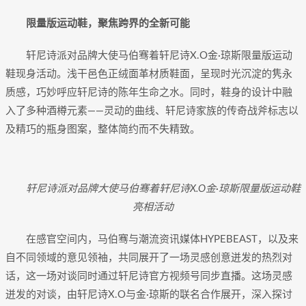
限量版运动鞋，聚焦跨界的全新可能
轩尼诗派对品牌大使马伯骞着轩尼诗X.O金·琼斯限量版运动
鞋现身活动。浅干邑色正绒面革材质鞋面，呈现时光沉淀的隽永
质感，巧妙呼应轩尼诗的陈年生命之水。同时，鞋身的设计中融
入了多种酒樽元素——灵动的曲线、轩尼诗家族的传奇战斧标志以
及精巧的瓶身图案，整体简约而不失精致。
轩尼诗派对品牌大使马伯骞着轩尼诗X.O金·琼斯限量版运动鞋
亮相活动
在感官空间内，马伯骞与潮流资讯媒体HYPEBEAST，以及来
自不同领域的意见领袖，共同展开了一场灵感创意迸发的热烈对
话，这一场对谈同时通过轩尼诗官方视频号同步直播。这场灵感
迸发的对谈，由轩尼诗X.O与金·琼斯的联名合作展开，深入探讨