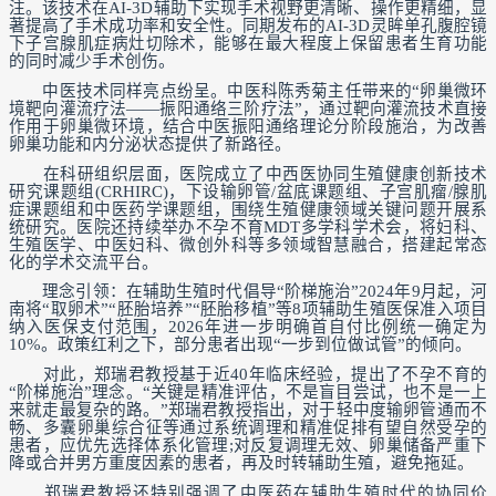
注。该技术在AI-3D辅助下实现手术视野更清晰、操作更精细，显
著提高了手术成功率和安全性。同期发布的AI-3D灵眸单孔腹腔镜
下子宫腺肌症病灶切除术，能够在最大程度上保留患者生育功能
的同时减少手术创伤。
中医技术同样亮点纷呈。中医科陈秀菊主任带来的“卵巢微环
境靶向灌流疗法——振阳通络三阶疗法”，通过靶向灌流技术直接
作用于卵巢微环境，结合中医振阳通络理论分阶段施治，为改善
卵巢功能和内分泌状态提供了新路径。
在科研组织层面，医院成立了中西医协同生殖健康创新技术
研究课题组(CRHIRC)，下设输卵管/盆底课题组、子宫肌瘤/腺肌
症课题组和中医药学课题组，围绕生殖健康领域关键问题开展系
统研究。医院还持续举办不孕不育MDT多学科学术会，将妇科、
生殖医学、中医妇科、微创外科等多领域智慧融合，搭建起常态
化的学术交流平台。
理念引领：在辅助生殖时代倡导“阶梯施治”2024年9月起，河
南将“取卵术”“胚胎培养”“胚胎移植”等8项辅助生殖医保准入项目
纳入医保支付范围，2026年进一步明确首自付比例统一确定为
10%。政策红利之下，部分患者出现“一步到位做试管”的倾向。
对此，郑瑞君教授基于近40年临床经验，提出了不孕不育的
“阶梯施治”理念。“关键是精准评估，不是盲目尝试，也不是一上
来就走最复杂的路。”郑瑞君教授指出，对于轻中度输卵管通而不
畅、多囊卵巢综合征等通过系统调理和精准促排有望自然受孕的
患者，应优先选择体系化管理;对反复调理无效、卵巢储备严重下
降或合并男方重度因素的患者，再及时转辅助生殖，避免拖延。
郑瑞君教授还特别强调了中医药在辅助生殖时代的协同价