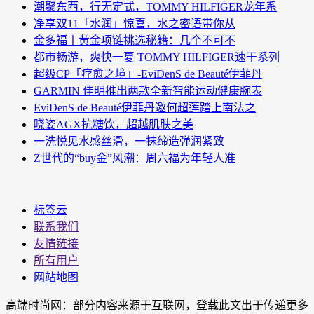
潮聚东西，行无定式，TOMMY HILFIGER龙年系
净享双11「水润」惊喜，水之密语带你从
金多福丨黄金项链挑选秘籍：几个不可不
都市畅游，爽快一夏 TOMMY HILFIGER速干系列
超级CP「疗愈之境」-EviDenS de Beauté伊菲丹
GARMIN 佳明推出两款全新智能运动健康腕表
EviDenS de Beauté伊菲丹邀何超莲踏上南法之
晓姿AGX抗糖饮，超越肌肤之美
一洗悦见水感丝滑，一抹缔造弹润紧致
Z世代的“buy金”风潮：周六福为年轻人准
标签云
联系我们
友情链接
所有用户
网站地图
高端时尚网：部分内容来源于互联网，登载此文出于传递更多