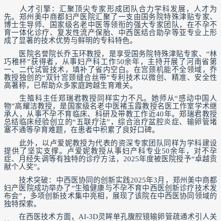
人才引擎：汇聚顶尖专家形成团队合力学科发展，人才为
先。郑州美中商都妇产医院汇聚了一支由国务院特殊津贴专家、
博士生导师、国家级名老中医等领衔的强大专家团队，在不孕不
育一体化诊疗、复发性流产保胎、中西医结合助孕等亚专业上形
成了显著的技术优势与鲜明的专科特色。
医院名誉院长乔玉环教授，是享受国务院特殊津贴专家、“林
巧稚杯”获得者，从事妇产科工作50余年，主持开展了河南省第
一、二代试管技术，填补了省内空白。在宫颈机能不全领域，乔
教授独创的“双针宫颈缝合丝带”专利技术以微创、精准、安全性
高著称，已帮助众多家庭跨越生育难关。
生殖科主任郑瑞君教授同样实力不凡。她师从“感动中国人
物”高耀洁教授，是国家级名老中医褚玉霞教授名医工作室学术继
承人，从事不孕不育临床、科研及带教工作近40年。郑瑞君教授
总结临床经验创立的“五联疗法”，综合治疗盆腔炎症、输卵管堵
塞不通等孕育难题，在患者中积累了良好口碑。
此外，以卢爱妮教授为代表的资深专家团队同样为学科建设
提供了坚实支撑。卢爱妮教授从事妇产科专业50余年，对不孕
症、月经失调等有独特的诊疗方法，2025年度被医院授予“卓越贡
献个人奖”。
技术突破：中西医协同的创新实践2025年3月，郑州美中商都
妇产医院成功举办了“生殖健康与不孕不育中西医创新诊疗技术发
布会”，多项创新技术集中亮相，展现了该院在中西医协同领域的
独特探索。
在西医技术方面，AI-3D灵眸单孔腹腔镜输卵管疏通术引人关